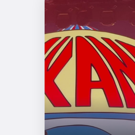
Becas
Gradu
CRUC
Derec