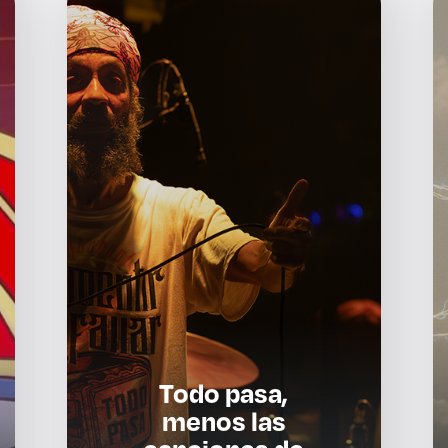
Derecho
aciones
Prepa ITESO
E
Becas
ho
Sustentabilidad
Todo pasa,
menos las