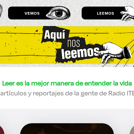
VEMOS
LEEMOS
lora sitios web, programas académicos, actividades y noti
Diplomad
|
Leer es la mejor manera de entender la vida
rtículos y reportajes de la gente de Radio IT
es de interés
Lo más buscado
antes
Carreras