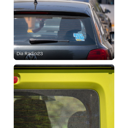
Aspirantes
Becas
Graduaciones
CRUCE
Dia Radio23
Derecho
Lo más buscado
Carreras
Derecho