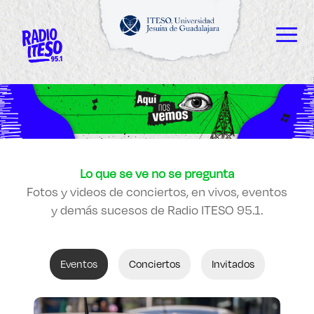
Explora sitios web, programas académicos,
actividades y noticias
ESCUCHAMOS
Diplomados
|
Lo que se ve no se pregunta
VEMOS
Fotos y videos de conciertos, en vivos, eventos
y demás sucesos de Radio ITESO 95.1.
LEEMOS
Eventos
Conciertos
Invitados
Enlaces de interés