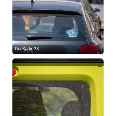
Aspirantes
Becas
Graduaciones
CRUCE
Dia Radio23
Derecho
Lo más buscado
Carreras
Derecho