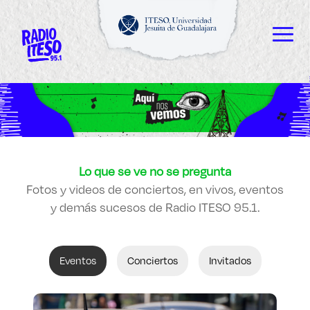
Explora sitios web, programas académicos,
actividades y noticias
ESCUCHAMOS
Diplomados y Cursos
Lo que se ve no se pregunta
VEMOS
Fotos y videos de conciertos, en vivos, eventos
y demás sucesos de Radio ITESO 95.1.
LEEMOS
Eventos
Conciertos
Invitados
Enlaces de interés