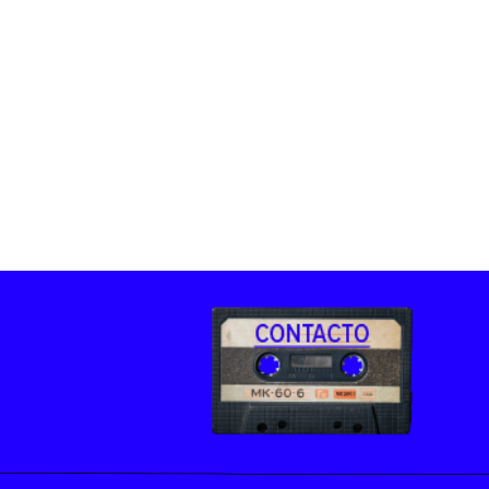
Derecho
aciones
Prepa ITESO
E
Becas
ho
Sustentabilidad