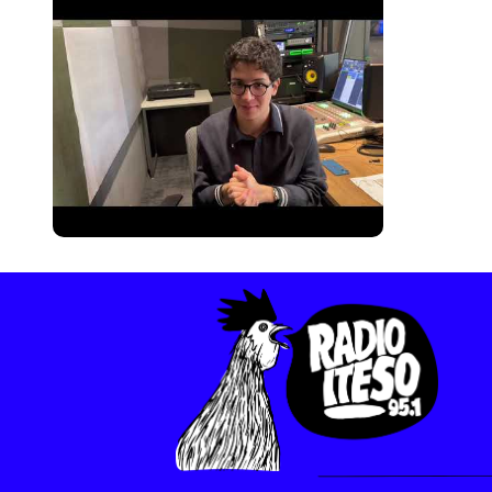
Becas
Gradu
CRUC
Derec