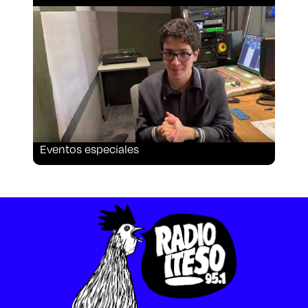
Aspirantes
Becas
Graduaciones
CRUCE
Eventos especiales
Derecho
Lo más buscado
Carreras
Derecho