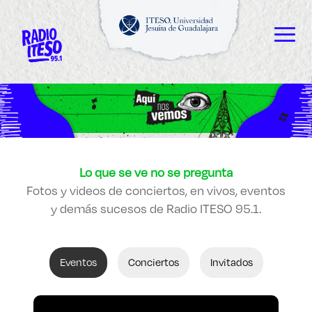
Explora sitios web, programas académicos,
actividades y noticias
ESCUCHAMOS
Diplomados
|
Lo que se ve no se pregunta
VEMOS
Fotos y videos de conciertos, en vivos, eventos
y demás sucesos de Radio ITESO 95.1.
LEEMOS
Eventos
Conciertos
Invitados
Enlaces de interés