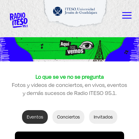
Explora sitios web, programas académicos,
actividades y noticias
ESCUCHAMOS
Diplomados
|
Lo que se ve no se pregunta
VEMOS
Fotos y videos de conciertos, en vivos, eventos
y demás sucesos de Radio ITESO 95.1.
LEEMOS
Eventos
Conciertos
Invitados
Enlaces de interés