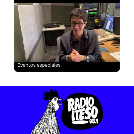
Aspirantes
Becas
Graduaciones
CRUCE
Eventos especiales
Derecho
Lo más buscado
Carreras
Derecho