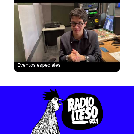
Aspirantes
Becas
Graduaciones
CRUCE
Eventos especiales
Derecho
Lo más buscado
Carreras
Derecho