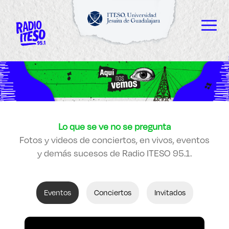
Explora sitios web, programas académicos,
actividades y noticias
ESCUCHAMOS
Diplomados
|
Lo que se ve no se pregunta
VEMOS
Fotos y videos de conciertos, en vivos, eventos
y demás sucesos de Radio ITESO 95.1.
LEEMOS
Eventos
Conciertos
Invitados
Enlaces de interés