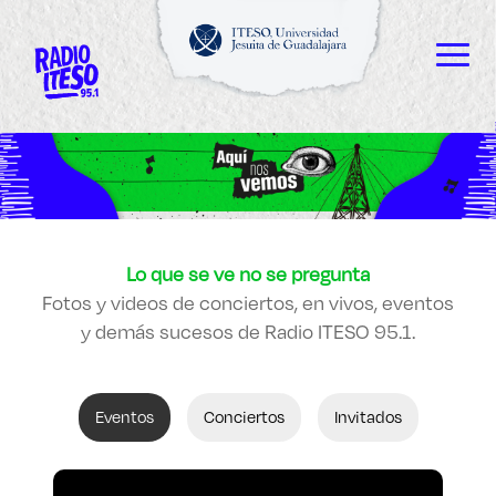
Explora sitios web, programas académicos,
actividades y noticias
ESCUCHAMOS
Diploma
|
Lo que se ve no se pregunta
VEMOS
Fotos y videos de conciertos, en vivos, eventos
y demás sucesos de Radio ITESO 95.1.
LEEMOS
Eventos
Conciertos
Invitados
Enlaces de interés