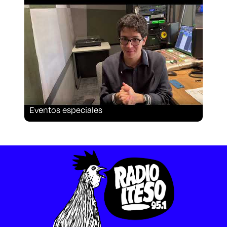
Aspirantes
Becas
Graduaciones
CRUCE
Eventos especiales
Derecho
Lo más buscado
Carreras
Derecho