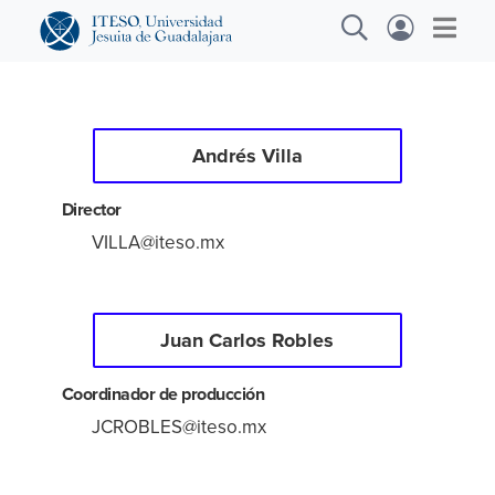
Andrés Villa
Explora sitios web, programas académicos,
actividades y noticias
Director
VILLA@iteso.mx
Diplo
|
Juan Carlos Robles
Coordinador de producción
JCROBLES@iteso.mx