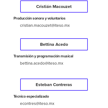
Enlaces de interés
Cristián Macouzet
Aspirantes
Producción sonora y voluntarios
cristian.macouzet@iteso.mx
Becas
Graduaciones
Bettina Acedo
CRUCE
Transmisión y programación musical
bettina.acedo@iteso.mx
Derecho
Esteban Contreras
Lo más buscado
Técnico especializado
Carreras
econtres@iteso.mx